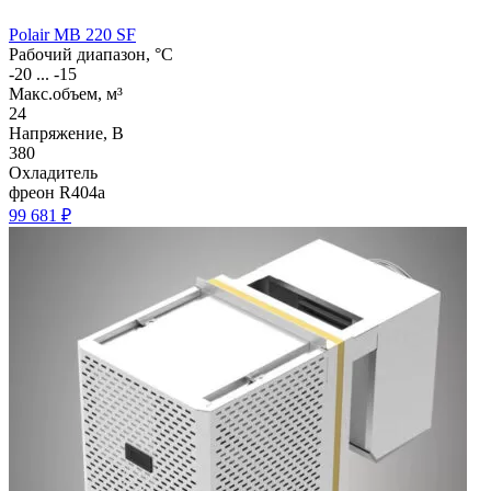
Polair MB 220 SF
Рабочий диапазон, °C
-20 ... -15
Макс.объем, м³
24
Напряжение, В
380
Охладитель
фреон R404a
99 681 ₽