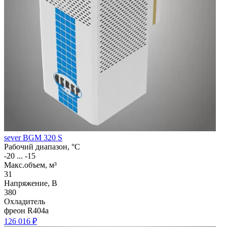
sever BGM 320 S
Рабочий диапазон, °C
-20 ... -15
Макс.объем, м³
31
Напряжение, В
380
Охладитель
фреон R404a
126 016 ₽