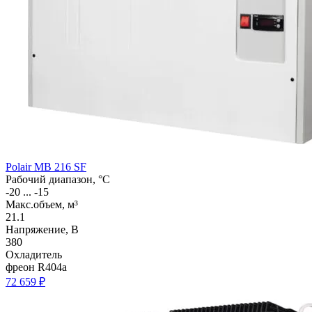
Polair MB 216 SF
Рабочий диапазон, °C
-20 ... -15
Макс.объем, м³
21.1
Напряжение, В
380
Охладитель
фреон R404a
72 659 ₽