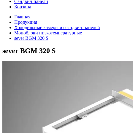
Сэндвич-панели
Корзина
Главная
Продукция
Холодильные камеры из сэндвич-панелей
Моноблоки низкотемпературные
sever BGM 320 S
sever BGM 320 S