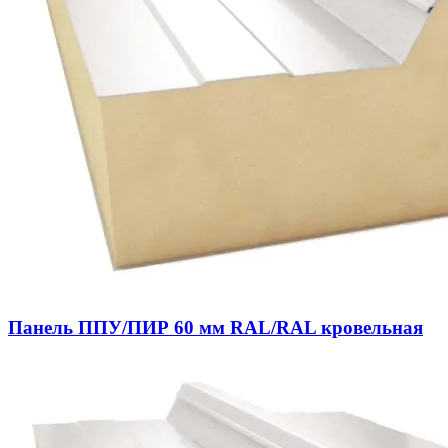
Панель ППУ/ПИР 60 мм RAL/RAL кровельная