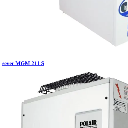
sever MGM 211 S