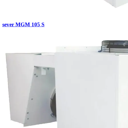
sever MGM 105 S