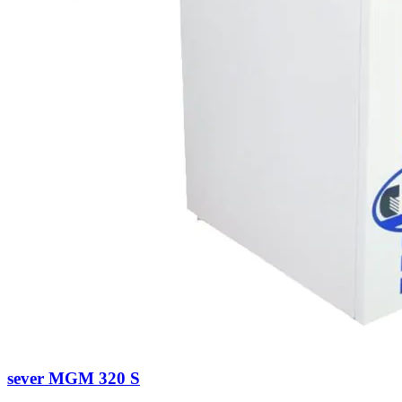
sever MGM 320 S