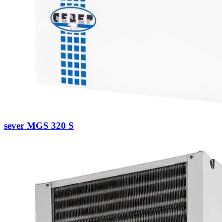
sever MGS 320 S