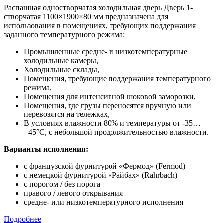
Распашная одностворчатая холодильная дверь Дверь 1-
створчатая 1100×1900×80 мм предназначена для
использования в помещениях, требующих поддержания
заданного температурного режима:
Промышленные средне- и низкотемпературные
холодильные камеры,
Холодильные склады,
Помещения, требующие поддержания температурного
режима,
Помещения для интенсивной шоковой заморозки,
Помещения, где грузы переносятся вручную или
перевозятся на тележках,
В условиях влажности 80% и температуры от -35…
+45°С, с небольшой продолжительностью влажности.
Варианты исполнения:
с французской фурнитурой «Фермод» (Fermod)
c немецкой фурнитурой «Райбах» (Rahrbach)
с порогом / без порога
правого / левого открывания
средне- или низкотемпературного исполнения
Подробнее