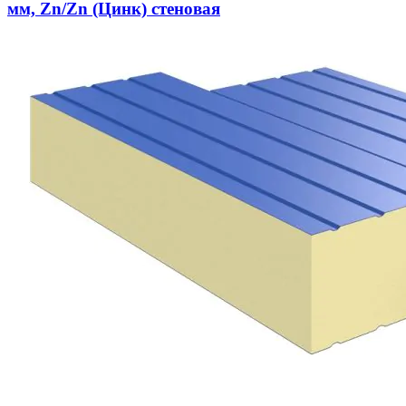
мм, Zn/Zn (Цинк) стеновая